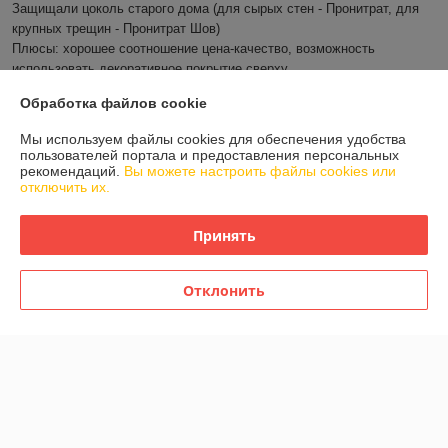
Защищали цоколь старого дома (для сырых стен - Пронитрат, для 
крупных трещин - Пронитрат Шов)

Плюсы: хорошее соотношение цена-качество, возможность 
использовать декоративное покрытие сверху.

Приятно, что товар доставили прямо к дому.
Обработка файлов cookie
Показать все отзывы
Мы используем файлы cookies для обеспечения удобства
пользователей портала и предоставления персональных
рекомендаций.
Вы можете настроить файлы cookies или
отключить их.
О нас
Принять
Контакты
Отклонить
Доставка и оплата
График работы
Полная версия сайта
Политика обработки cookies