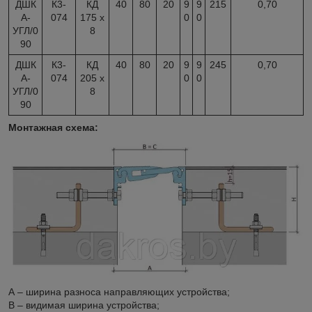
ДШК
К3-
КД
40
80
20
9
9
215
0,70
А-
074
175 x
0
0
УГЛ/0
8
90
ДШК
К3-
КД
40
80
20
9
9
245
0,70
А-
074
205 x
0
0
УГЛ/0
8
90
Монтажная схема:
А – ширина разноса направляющих устройства;
В – видимая ширина устройства;