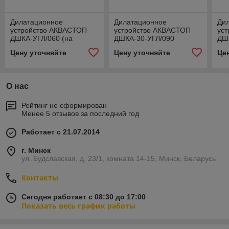
Дилатационное
Дилатационное
Ди
устройство АКВАСТОП
устройство АКВАСТОП
ус
ДШКА-УГЛ/060 (на
ДШКА-30-УГЛ/090
ДШ
опорах)
Цену уточняйте
Цену уточняйте
Це
О нас
Рейтинг не сформирован
Менее 5 отзывов за последний год
Работает с 21.07.2014
г. Минск
ул. Будславская, д. 23/1, комната 14-15, Минск, Беларусь
Контакты
Сегодня работает с 08:30 до 17:00
Показать весь график работы