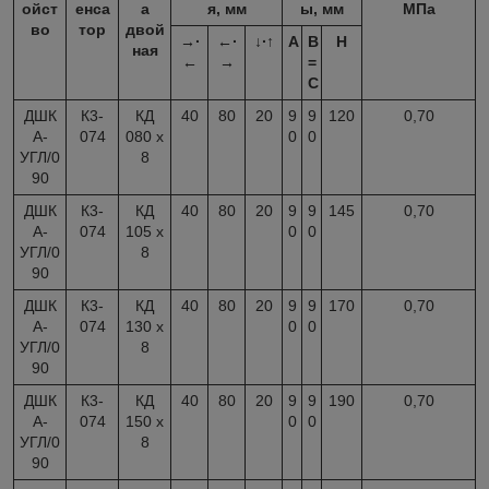
ойст
енса
а
я, мм
ы, мм
МПа
во
тор
двой
→∙
←∙
↓∙↑
A
B
H
ная
←
→
=
C
ДШК
К3-
КД
40
80
20
9
9
120
0,70
А-
074
080 x
0
0
УГЛ/0
8
90
ДШК
К3-
КД
40
80
20
9
9
145
0,70
А-
074
105 x
0
0
УГЛ/0
8
90
ДШК
К3-
КД
40
80
20
9
9
170
0,70
А-
074
130 x
0
0
УГЛ/0
8
90
ДШК
К3-
КД
40
80
20
9
9
190
0,70
А-
074
150 x
0
0
УГЛ/0
8
90