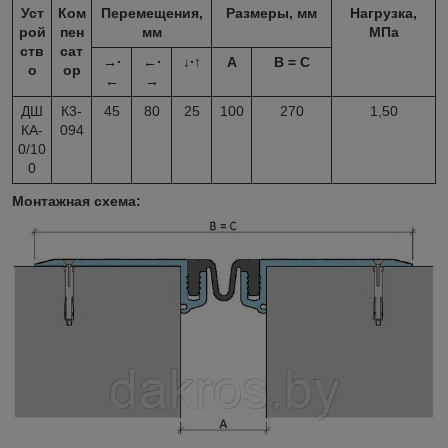
Уст
Ком
Перемещения,
Размеры, мм
Нагрузка,
рой
пен
мм
МПа
ств
сат
→∙
←∙
↓∙↑
A
B =
C
о
ор
←
→
ДШ
К3-
45
80
25
100
270
1,50
КА-
094
0/10
0
Монтажная схема: