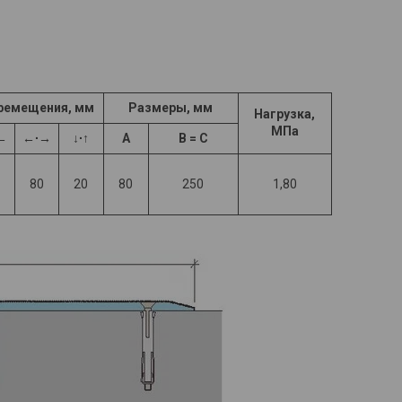
ремещения, мм
Размеры, мм
Нагрузка,
МПа
←
←∙→
↓∙↑
A
B =
C
80
20
80
250
1,80