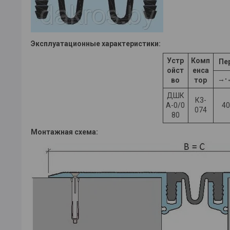
Эксплуатационные характеристики:
Устр
Комп
Пе
ойст
енса
→∙
во
тор
ДШК
К3-
А-0/0
40
074
80
Монтажная схема: