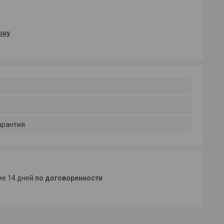
ону
арантия
ние 14 дней
по договоренности