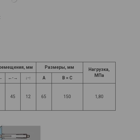
:
ремещения, мм
Размеры, мм
Нагрузка,
МПа
←
←∙→
↓∙↑
A
B =
C
45
12
65
150
1,80