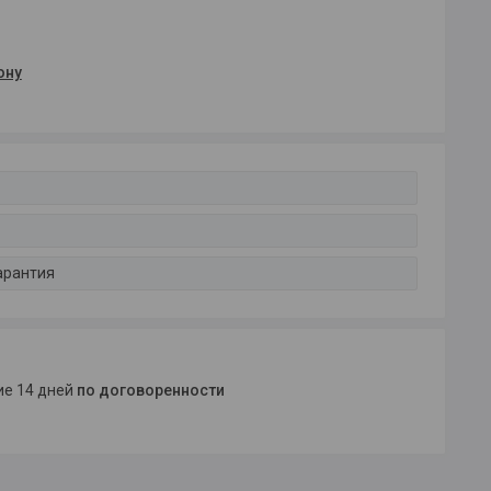
ону
арантия
ние 14 дней
по договоренности