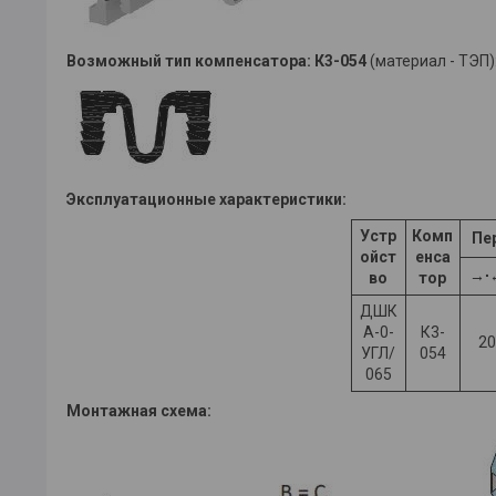
Возможный тип компенсатора:
К3-054
(материал - ТЭП)
Эксплуатационные характеристики:
Устр
Комп
Пе
ойст
енса
→∙
во
тор
ДШК
А-0-
К3-
20
УГЛ/
054
065
Монтажная схема: