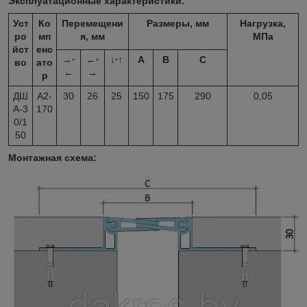
Эксплуатационные характеристики:
Уст
Ко
Перемещени
Размеры, мм
Нагрузка,
ро
мп
я, мм
МПа
йст
енс
→∙
←∙
↓∙↑
A
B
C
во
ато
←
→
р
ДШ
А2-
30
26
25
150
175
290
0,05
А-3
170
0/1
50
Монтажная схема: