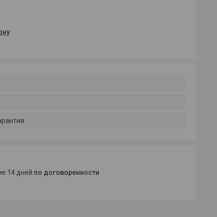
ону
арантия
ние 14 дней
по договоренности