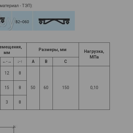
материал - ТЭП):
емещения,
Размеры, мм
Нагрузка,
мм
МПа
←∙→
↓∙↑
A
B
C
12
8
15
8
50
60
150
0,10
3
8