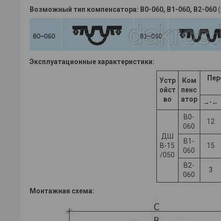
Возможный тип компенсатора:
В0-060, В1-060, В2-060
(
Эксплуатационные характеристики:
Пер
Устр
Ком
ойст
пенс
во
атор
→∙←
В0-
12
060
ДШ
В1-
В-15
15
060
/050
В2-
3
060
Монтажная схема: