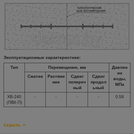
Эксплуатационные характеристики:
Тип
Перемещение, мм
Давлен
ие
Сжатие
Растяже
Сдвиг
Сдвиг
воды,
ние
попереч
продол
МПа
ный
ьный
ХВ-240
-
-
-
-
0,58
(ПВХ-П)
Скрыть