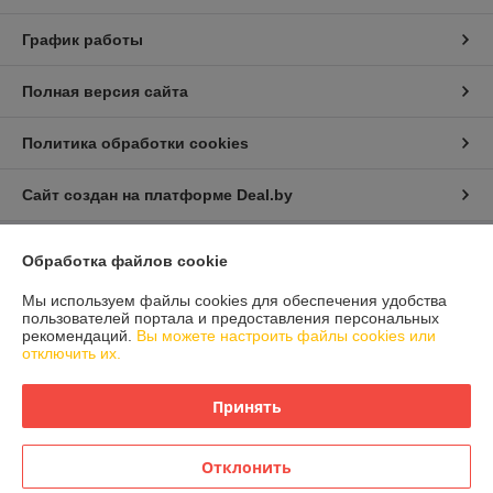
График работы
Полная версия сайта
Политика обработки cookies
Сайт создан на платформе Deal.by
Обработка файлов cookie
Информация для покупателя
Юридическое лицо:
Общество с ограниченной ответственностью
Мы используем файлы cookies для обеспечения удобства
"ДаКроса"
пользователей портала и предоставления персональных
220053, г. Минск, ул. Будславская, д. 23/1, мансардный этаж, комната
рекомендаций.
Вы можете настроить файлы cookies или
14-15
отключить их.
Регистрационный номер ЕГР: 690627092
Принять
УНП: 690627092
Регистрационный орган: Минский райисполком
Отклонить
Дата регистрации компании: 14.11.2008