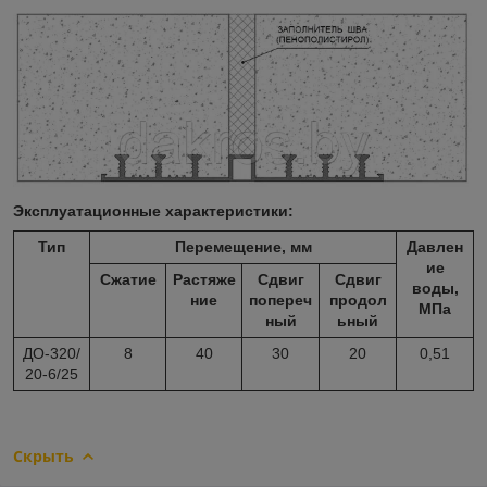
Эксплуатационные характеристики:
Тип
Перемещение, мм
Давлен
ие
Сжатие
Растяже
Сдвиг
Сдвиг
воды,
ние
попереч
продол
МПа
ный
ьный
ДО-320/
8
40
30
20
0,51
20-6/25
Скрыть