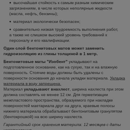
высочайшая стойкость к самым разным химическим
загрязнениям, в числе которых неполярные жидкости
(масла, нефть, бензины);
материал экологически безопасен;
сравнительно низкая трудоемкость выполнения работ,
а также не слишком высокий уровень требований к
персоналу и его квалификации.
Один слой бентонитовых матов может заменить
гидроизоляцию из глины толщиной в 1 метр.
Бентонитовые маты "Изобент"
укладывают на
подготовленное основание, как на сухую, так и на влажную
поверхность. Стоячие воды должны быть удалены с
поверхности основания до начала укладки материала.
Укладка
материала в воду запрещена.
Материал
укладывают внахлест
, ширина нахлеста при этом
должна составлять не менее 12 см. Для герметизации
межпластового пространства, образуемого при накладке
поверхностей маетариала друг на друга, краевые полосы
нижнего материала обрабатывают бентонитовым гранулятом
(бентокрошкой) на всю ширину нахлеста.
Гарантийный срок хранения материла: 12 месяцев с даты
изготовления.